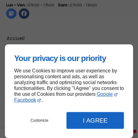
Lun - Ven :
07h30 - 17h00
Sam :
07h30 - 13h00
Accueil
Contactez-nous
Your privacy is our priority
Mentions légales
Plan du site
We use Cookies to improve user experience by
personalising content and ads, as well as
analyzing traffic and optimizing social networks
functionalities. By clicking "I Agree" you consent to
Haut de page
the use of Cookies from our providers
Google
Facebook
.
I AGREE
Customize